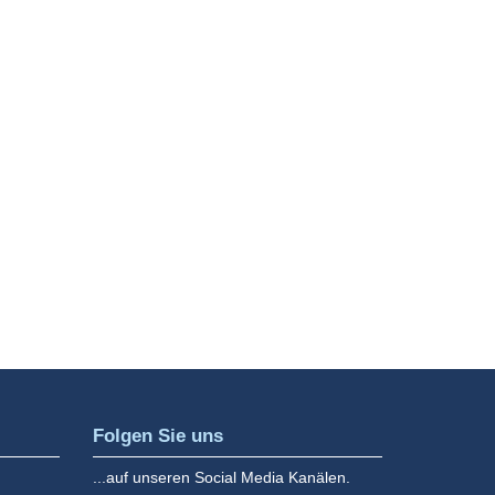
Service
Nur ein paar Facts, was uns unterscheidet:
gute Parkmöglichkeiten trotz Innenstadtlage,
24 Std. Rezeption uvm.
MEHR INFOS
Folgen Sie uns
...auf unseren Social Media Kanälen.