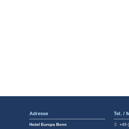
Zimmer
Unser 3-Sterne-Superior-Nichtraucher-Hotel
verfügt über 63 komfortabel eingerichtete
Zimmer.
MEHR INFOS
Adresse
Tel. / 
Hotel Europa Bonn
+49 