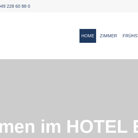
49 228 60 88 0
HOME
ZIMMER
FRÜHS
mmen im HOTEL