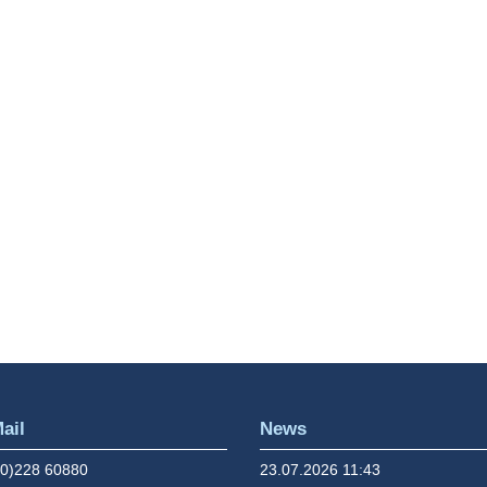
Frühstück
So fängt der Tag gut an: mit unserem
vielfältigen Frühstücksbuffet.
MEHR INFOS
Mail
News
(0)228 60880
23.07.2026 11:43